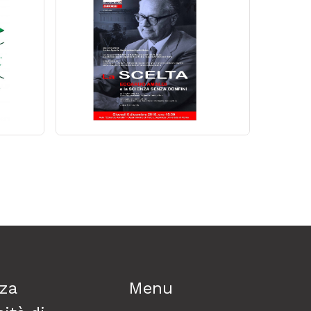
za
Menu