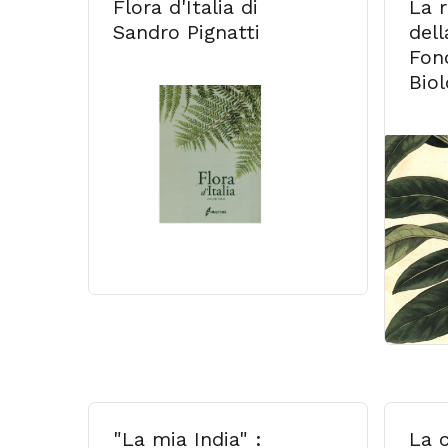
Flora d'Italia di
La 
Sandro Pignatti
dell
Fon
Bio
"La mia India" :
La c