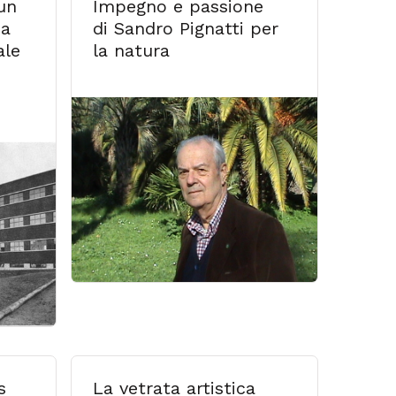
un
Impegno e passione
ca
di Sandro Pignatti per
ale
la natura
s
La vetrata artistica