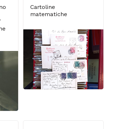
no
Cartoline
matematiche
"
he