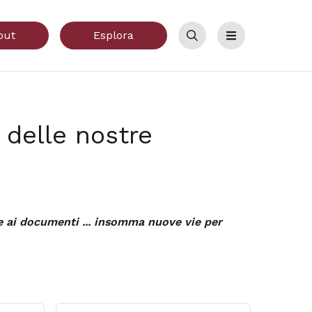
out
Esplora
Cerca
Menu
e delle nostre
ione ai documenti ... insomma nuove vie per