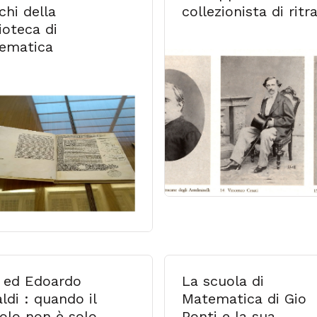
chi della
collezionista di ritra
ioteca di
ematica
 ed Edoardo
La scuola di
di : quando il
Matematica di Gio
colo non è solo
Ponti e la sua