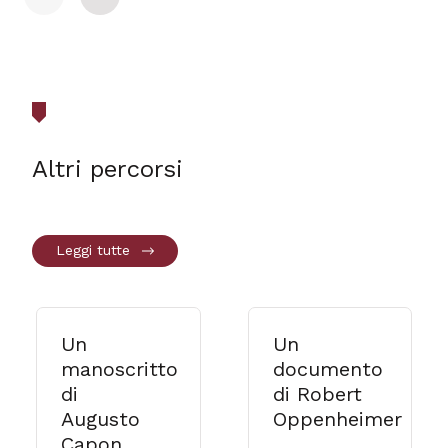
$t('general.indietro')
$t('general.avanti')
Altri percorsi
Leggi tutte
Un
Un
manoscritto
documento
di
di Robert
Augusto
Oppenheimer
Capon