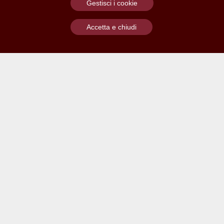
Gestisci i cookie
Accetta e chiudi
Contatti
Archivio Dipartimento di Biologia Ambientale
Archivio Dipartimento di Fisica
Archivio Dipartimento di Matematica
Informazioni Archivio Biologia Ambientale