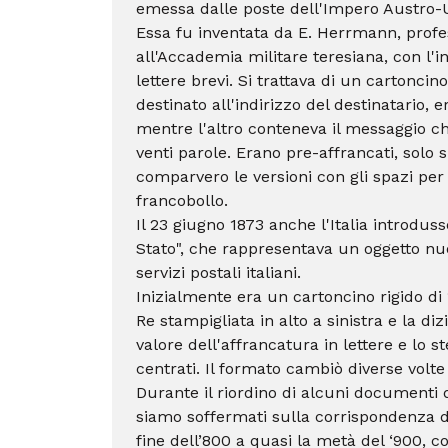
emessa dalle poste dell'Impero Austro-Un
Essa fu inventata da E. Herrmann, prof
all'Accademia militare teresiana, con l'in
lettere brevi. Si trattava di un cartoncino
destinato all'indirizzo del destinatario, 
mentre
l'altro conteneva il messaggio 
venti parole. Erano pre-affrancati, solo
comparvero le versioni con gli spazi per 
francobollo.
Il 23 giugno 1873 anche l'Italia introduss
Stato", che rappresentava un
oggetto nu
servizi postali italiani.
Inizialmente era un cartoncino
rigido di
Re stampigliata in alto a sinistra e la dizi
valore dell'affrancatura in lettere e lo
centrati. Il formato
cambiò diverse volte 
Durante il riordino di alcuni documenti d
siamo soffermati sulla corrispondenza d
fine dell’800 a quasi la metà del ‘900,