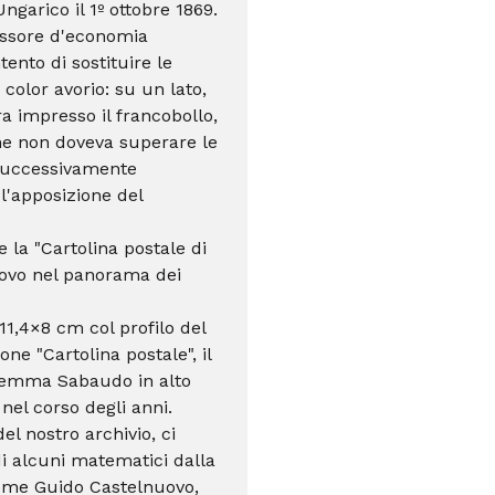
garico il 1º ottobre 1869.
essore d'economia
tento di sostituire le
 color avorio: su un lato,
era impresso il francobollo,
che non doveva superare le
 successivamente
l'apposizione del
e la "Cartolina postale di
ovo nel panorama dei
 11,4×8 cm col profilo del
one "Cartolina postale", il
 stemma Sabaudo in alto
nel corso degli anni.
el nostro archivio, ci
i alcuni matematici dalla
 come Guido
Castelnuovo,