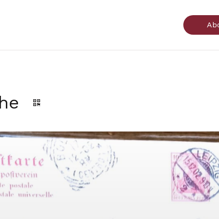
Ab
che
Genera il QR Code della scheda