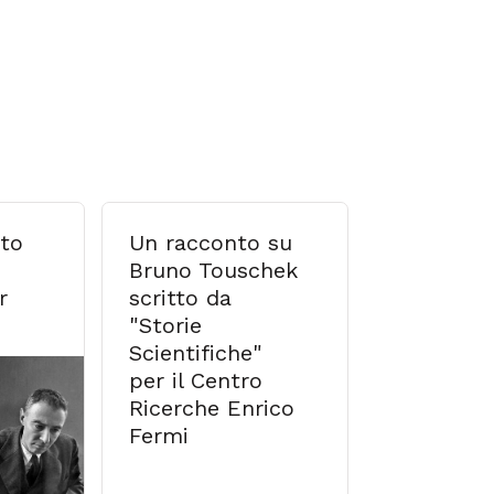
to
Un racconto su
Flora d'It
Bruno Touschek
Sandro Pi
r
scritto da
"Storie
Scientifiche"
per il Centro
Ricerche Enrico
Fermi