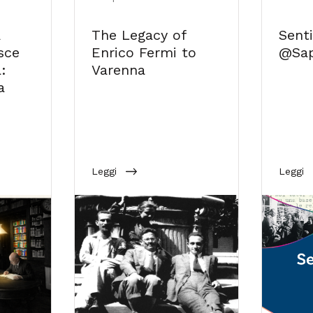
The Legacy of
Senti
sce
Enrico Fermi to
@Sap
:
Varenna
a
Leggi
Leggi