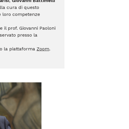
arisi
,
Giovanni Battimelli
alla cura di questo
e loro competenze
e il prof. Giovanni Paoloni
nservato presso la
so la piattaforma
Zoom
.