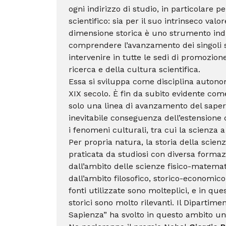
ogni indirizzo di studio, in particolare pe
scientifico: sia per il suo intrinseco valo
dimensione storica è uno strumento ind
comprendere l’avanzamento dei singoli set
intervenire in tutte le sedi di promozione
ricerca e della cultura scientifica.
Essa si sviluppa come disciplina autonom
XIX secolo. È fin da subito evidente com
solo una linea di avanzamento del sape
inevitabile conseguenza dell’estensione d
i fenomeni culturali, tra cui la scienza a 
Per propria natura, la storia della scien
praticata da studiosi con diversa forma
dall’ambito delle scienze fisico-matemati
dall’ambito filosofico, storico-economico,
fonti utilizzate sono molteplici, e in qu
storici sono molto rilevanti. Il Dipartime
Sapienza” ha svolto in questo ambito un’at