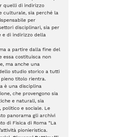
r quelli di indirizzo
re culturale, sia perché la
ispensabile per
tori disciplinari, sia per
 e di indirizzo della
a a partire dalla fine del
e essa costituisca non
re, ma anche una
ello studio storico a tutti
pieno titolo rientra.
za è una disciplina
zione, che provengono sia
che e naturali, sia
 politico e sociale. Le
esto panorama gli archivi
nto di Fisica di Roma “La
tività pionieristica.