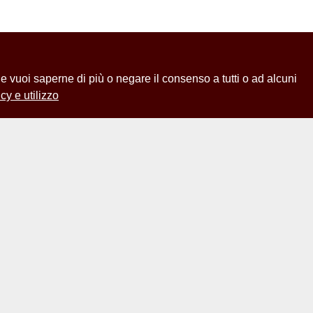
 Se vuoi saperne di più o negare il consenso a tutti o ad alcuni
cy e utilizzo
Contatti
Sapien
Univers
Archivio Dipartimento
Roma
di Biologia Ambientale