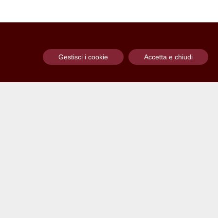
Gestisci i cookie
Accetta e chiudi
za
Menu
ità di
Home
About