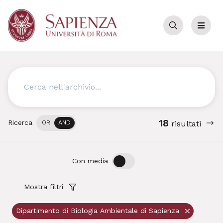
Cerca
Menu
Cerca
18
Ricerca
OR
AND
risultati
OFF
ON
Con media
Mostra filtri
Dipartimento di Biologia Ambientale di Sapienza