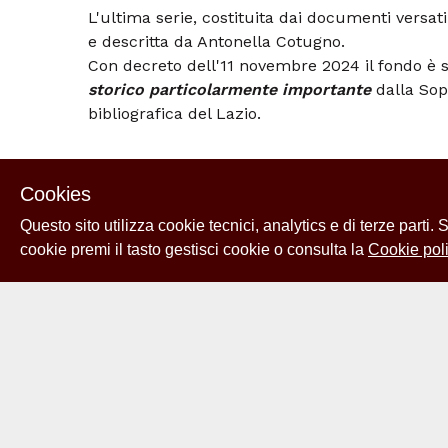
L'ultima serie, costituita dai documenti versati
e descritta da Antonella Cotugno.
Con decreto dell'11 novembre 2024 il fondo è s
storico particolarmente importante
dalla Sop
bibliografica del Lazio.
Struttura
Cookies
Serie 1: Attività accademica
Questo sito utilizza cookie tecnici, analytics e di terze parti.
- Sottoserie 1: Didattica
cookie premi il tasto gestisci cookie o consulta la
Cookie poli
- Sottoserie 2: Attività universitaria
- Sottoserie 3: Segnalazioni varie
- Sottoserie 4: Promozioni
- Sottoserie 5: Biblioteca
- Sottoserie 6: "150 ore"
- Sottoserie 7: Riforma Università
Serie 2: Direzione dell' Istituto di Fisica e dell'
Fisica Nucleare