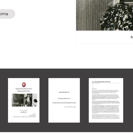
Roma
M