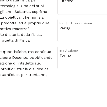
anano dalla fisica per
Firenze
istemologia. Uno dei suoi
li anni Settanta, esprime
za obiettiva, che non sia
 prodotta, ed è proprio quel
luogo di produzione
Parigi
"cattivo maestro".
 di storia della fisica,
 quella di Fisica
in relazione
rie quantistiche, ma continua
Torino
 Libero Docente, pubblicando
zione di intellettuale.
rolifici: studia e si dedica
quantistica per trent'anni,