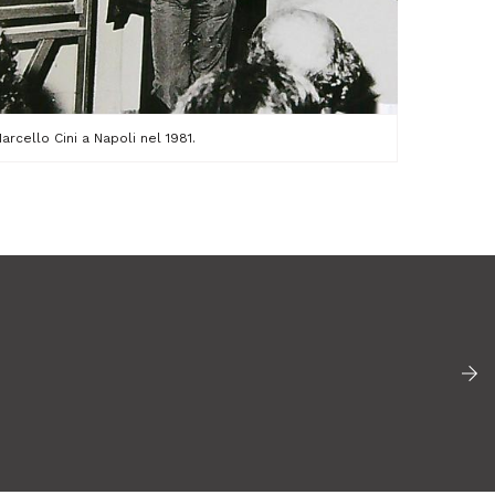
arcello Cini a Napoli nel 1981.