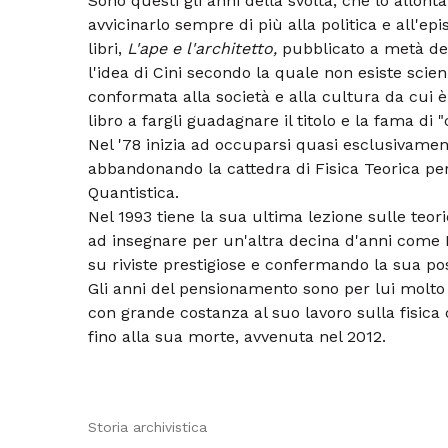
Sono questi gli anni della svolta, che lo allont
avvicinarlo sempre di più alla politica e all'ep
libri,
L'ape e l'architetto,
pubblicato a metà deg
l'idea di Cini secondo la quale non esiste scien
conformata alla società e alla cultura da cui è
libro a fargli guadagnare il titolo e la fama di 
Nel '78 inizia ad occuparsi quasi esclusivamente
abbandonando la cattedra di Fisica Teorica per
Quantistica.
Nel 1993 tiene la sua ultima lezione sulle teo
ad insegnare per un'altra decina d'anni come
su riviste prestigiose e confermando la sua posi
Gli anni del pensionamento sono per lui molto p
con grande costanza al suo lavoro sulla fisica 
fino alla sua morte, avvenuta nel 2012.
Storia archivistica