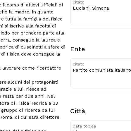
citato
 corso di allievi ufficiali di
Luciani, Simona
ché la madre, in quanto
e tutta la famiglia del fisico
 si iscrive alla facoltà di
riodo per prendere parte alla
guerra, consegue la laurea e
brica di cuscinetti a sfere di
Ente
à di Fisica dove consegue la
citato
 a lavorare come ricercatore
Partito comunista italiano
cere alcuni dei protagonisti
grazie a lui, riesce ad
 resta per due anni. Nel
dra di Fisica Teorica a 33
 gruppo di ricerca da lui
città
i Roma, di cui sarà direttore
data topica