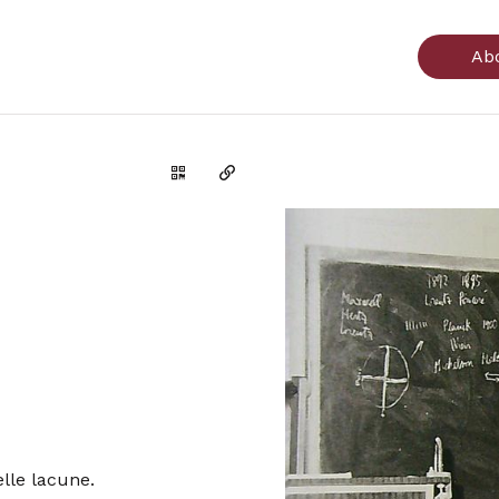
Ab
Genera il QR Code della scheda
Copia il permalink
elle lacune.