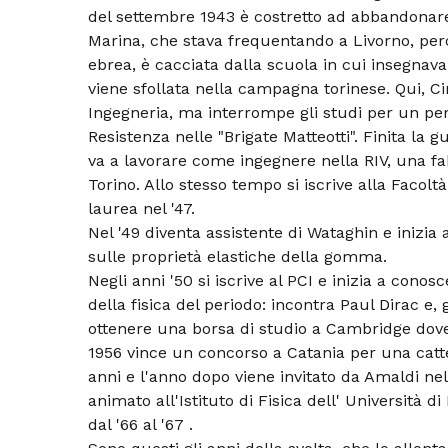
del settembre 1943 è costretto ad abbandonare il
Marina, che stava frequentando a Livorno, per
ebrea, è cacciata dalla scuola in cui insegnava 
viene sfollata nella campagna torinese. Qui, Cini
Ingegneria, ma interrompe gli studi per un pe
Resistenza nelle "Brigate Matteotti". Finita la 
va a lavorare come ingegnere nella RIV, una fab
Torino. Allo stesso tempo si iscrive alla Facolt
laurea nel '47.
Nel '49 diventa assistente di Wataghin e inizia
sulle proprietà elastiche della gomma.
Negli anni '50 si iscrive al PCI e inizia a conos
della fisica del periodo: incontra Paul Dirac e, 
ottenere una borsa di studio a Cambridge dove
1956 vince un concorso a Catania per una catte
anni e l'anno dopo viene invitato da Amaldi nel
animato all'Istituto di Fisica dell' Università d
dal '66 al '67 .