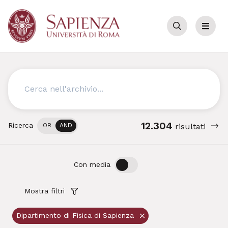
Cerca
Menu
Cerca
12.304
Ricerca
OR
AND
risultati
OFF
ON
Con media
Mostra filtri
Dipartimento di Fisica di Sapienza