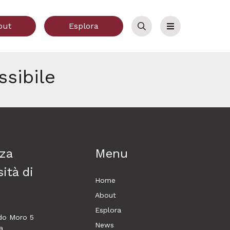
out
Esplora
Cerca
Menu
sibile
za
Menu
ità di
Home
About
Esplora
ldo Moro 5
News
a