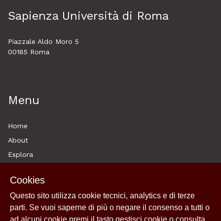
Sapienza Università di Roma
Piazzale Aldo Moro 5
00185 Roma
Menu
Home
About
Esplora
News
Cookies
Archivi
Questo sito utilizza cookie tecnici, analytics e di terze
Historytelling
parti. Se vuoi saperne di più o negare il consenso a tutti o
Cookie policy e utilizzo
ad alcuni cookie premi il tasto gestisci cookie o consulta