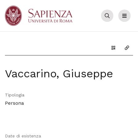
Cerca
Menu
Genera il Q
Copia
Vaccarino, Giuseppe
Tipologia
Persona
Date di esistenza