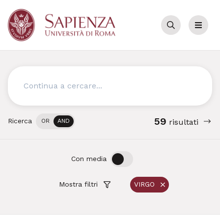
Cerca
Menu
Cerca
59
Ricerca
OR
AND
risultati
OFF
ON
Con media
Mostra filtri
VIRGO