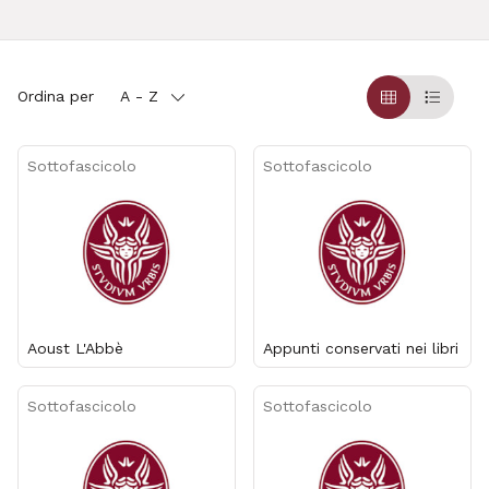
Ordina per
A - Z
Griglia
Table
Sottofascicolo
Sottofascicolo
Aoust L'Abbè
Appunti conservati nei libri
Sottofascicolo
Sottofascicolo