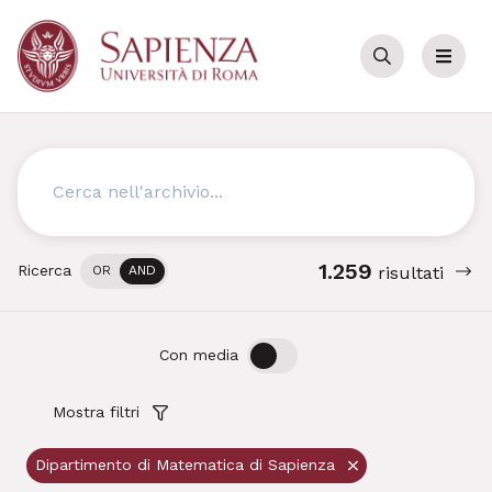
Cerca
Menu
Cerca
1.259
Ricerca
OR
AND
risultati
OFF
ON
Con media
Mostra filtri
Dipartimento di Matematica di Sapienza