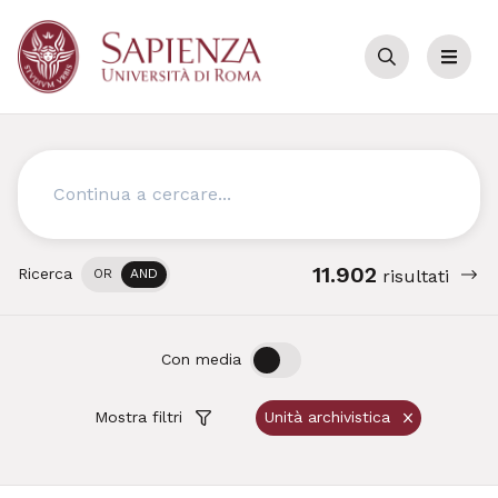
Cerca
Menu
Cerca
11.902
Ricerca
OR
AND
risultati
OFF
ON
Con media
Mostra filtri
Unità archivistica