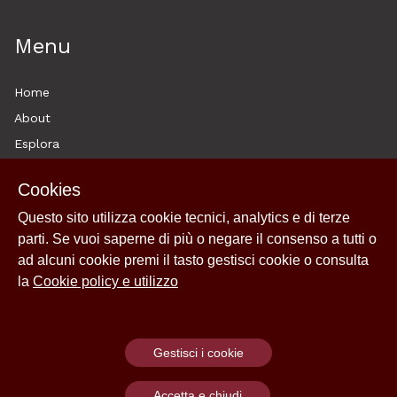
Menu
Home
About
Esplora
News
Cookies
Archivi
Questo sito utilizza cookie tecnici, analytics e di terze
Historytelling
parti. Se vuoi saperne di più o negare il consenso a tutti o
Cookie policy e utilizzo
ad alcuni cookie premi il tasto gestisci cookie o consulta
Login
la
Cookie policy e utilizzo
Gestisci i cookie
Powered by
Archiui
Accetta e chiudi