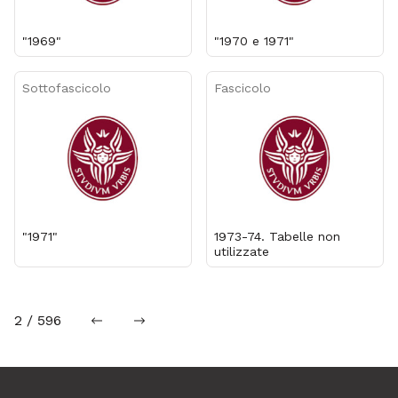
"1969"
"1970 e 1971"
Sottofascicolo
Fascicolo
"1971"
1973-74. Tabelle non
utilizzate
2 / 596
precedente
successiva