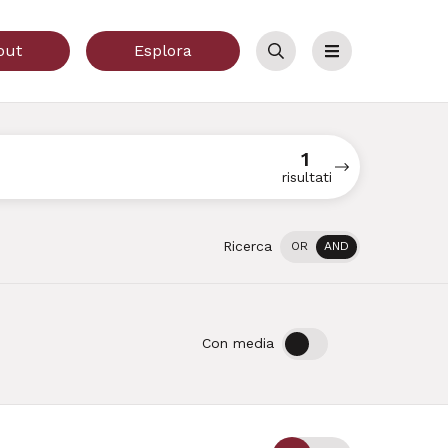
out
Esplora
Cerca
Menu
1
risultati
Ricerca
OR
AND
OFF
ON
Con media