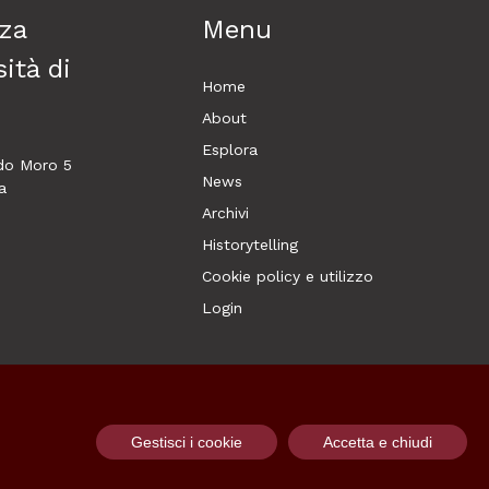
za
Menu
ità di
Home
About
Esplora
ldo Moro 5
News
a
Archivi
Historytelling
Cookie policy e utilizzo
Login
Gestisci i cookie
Accetta e chiudi