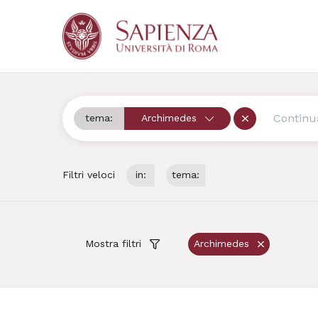
tema:
Archimedes
Cerca
Rimuovi
Filtri veloci
in:
tema:
Mostra filtri
Archimedes