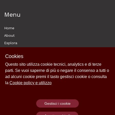
Menu
Home
About
Esplora
News
Cookies
Archivi
Questo sito utilizza cookie tecnici, analytics e di terze
Historytelling
parti. Se vuoi saperne di più o negare il consenso a tutti o
Cookie policy e utilizzo
ad alcuni cookie premi il tasto gestisci cookie o consulta
Login
la
Cookie policy e utilizzo
Gestisci i cookie
Powered by
Archiui