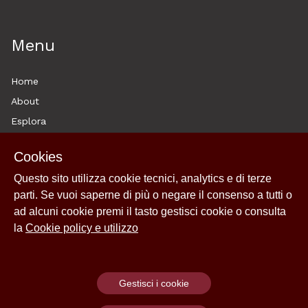
Menu
Home
About
Esplora
News
Cookies
Archivi
Questo sito utilizza cookie tecnici, analytics e di terze
Historytelling
parti. Se vuoi saperne di più o negare il consenso a tutti o
Cookie policy e utilizzo
ad alcuni cookie premi il tasto gestisci cookie o consulta
Login
la
Cookie policy e utilizzo
Gestisci i cookie
Powered by
Archiui