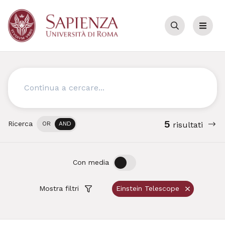
Cerca
Menu
Cerca
5
Ricerca
OR
AND
risultati
OFF
ON
Con media
Mostra filtri
Einstein Telescope