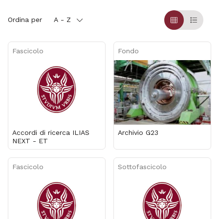
Ordina per
A - Z
Griglia
Table
Fascicolo
Fondo
Accordi di ricerca ILIAS
Archivio G23
NEXT - ET
Fascicolo
Sottofascicolo